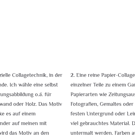
ielle Collagetechnik, in der
2.
Eine reine Papier-Colla
de. Ich wähle eine selbst
einzelner Teile zu einem G
tungsabbildung o.ä. für
Papierarten wie Zeitungsaus
inwand oder Holz. Das Motiv
Fotografien, Gemaltes oder
cke es auf einem
festen Untergrund oder Le
inder auf meinen mit
viel gebrauchtes Material. 
wird das Motiv an den
untermalt werden. Farben au